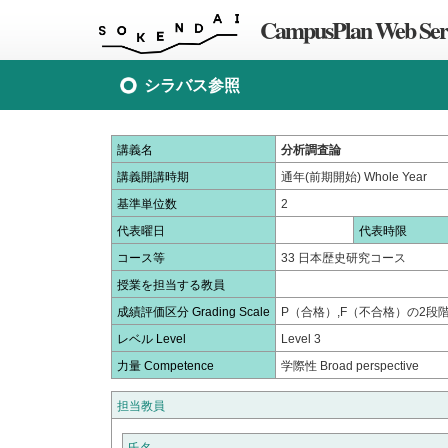
CampusPlan Web Ser
シラバス参照
講義名
分析調査論
講義開講時期
通年(前期開始) Whole Year
基準単位数
2
代表曜日
代表時限
コース等
33 日本歴史研究コース
授業を担当する教員
成績評価区分 Grading Scale
P（合格）,F（不合格）の2段階評価 T
レベル Level
Level 3
力量 Competence
学際性 Broad perspective
担当教員