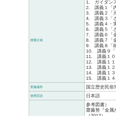
1. ガイダ
2. 講義１
3. 講義２
4. 講義３
5. 講義４
6. 講義５
7. 講義６
8. 講義７
授業計画
9. 講義８
10. 講義９
11. 講義１
12. 講義１
13. 講義１
14. 講義１
15. 講義
国立歴史民俗
実施場所
日本語
使用言語
参考図書）
齋藤努『金属
（2012）