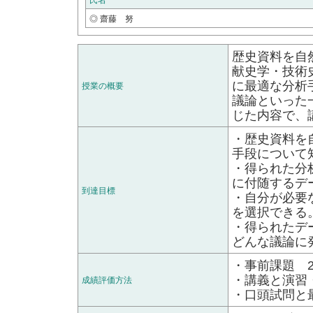
氏名
◎ 齋藤 努
歴史資料を自
献史学・技術
に最適な分析
授業の概要
議論といった
じた内容で、
・歴史資料を
手段について
・得られた分
に付随するデ
到達目標
・自分が必要
を選択できる
・得られたデ
どんな議論に
・事前課題 2
・講義と演習
成績評価方法
・口頭試問と