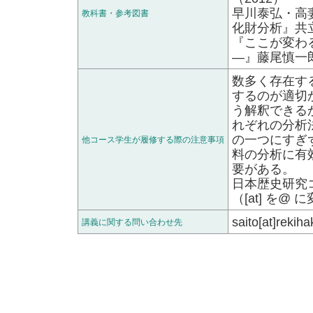
早川泰弘・高
教科書・参考図書
化財分析』共立
『ここが変わ
―』藤尾慎一
数多く存在す
するのが適切
う解釈できる
れぞれの分析
の一つにすぎ
他コース学生が履修する際の注意事項
料の分析に有
要がある。
日本歴史研究コース
（[at] を
saito[at]r
講義に関する問い合わせ先